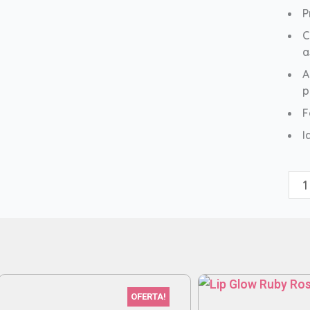
P
C
a
A
p
F
I
Ton
Fac
Aq
H
OG
can
OFERTA!