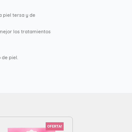
m
 piel tersa y de
 mejor los tratamientos
 de piel.
OFERTA!