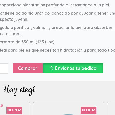
roporciona hidratación profunda e instantánea a la piel.
ontiene ácido hialurónico, conocido por ayudar a tener una
specto juvenil.
yuda a purificar, calmar y preparar la piel para absorber
osteriores.
ormato de 350 ml (12.3 fl.oz).
deal para pieles que necesitan hidratación y para todo tipo
ico
Comprar
Envíanos tu pedido
ial
uaSmooth
oy elegí
l
m
a
a
c
tidad
OFERTA!
OFERTA!