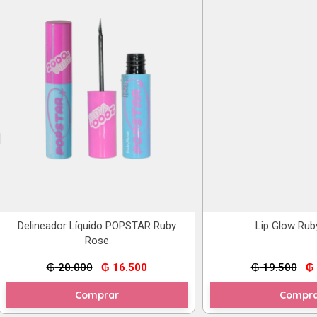
Delineador Líquido POPSTAR Ruby
Lip Glow Rub
Rose
El
El
El
₲
20.000
₲
16.500
₲
19.500
₲
precio
precio
pr
original
actual
or
Comprar
Compra
era:
es:
er
₲ 20.000.
₲ 16.500.
₲ 