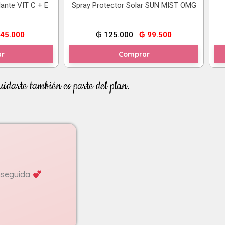
dante VIT C + E
Spray Protector Solar SUN MIST OMG
El
El
El
45.000
₲
125.000
₲
99.500
ecio
precio
precio
precio
iginal
actual
original
actual
r
Comprar
a:
es:
era:
es:
55.000.
₲ 45.000.
₲ 125.000.
₲ 99.500.
uidarte también es parte del plan.
enseguida