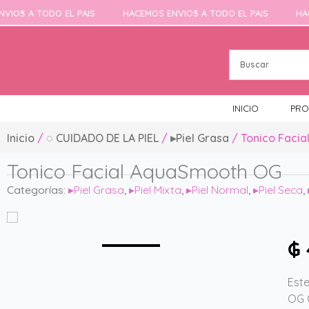
Ir
 A TODO EL PAIS
HACEMOS ENVIOS A TODO EL PAIS
HACEMOS
al
contenido
INICIO
PRO
Inicio
/
◌ CUIDADO DE LA PIEL
/
▸Piel Grasa
/ Tonico Faci
Tonico Facial AquaSmooth OG
Categorías:
▸Piel Grasa
,
▸Piel Mixta
,
▸Piel Normal
,
▸Piel Seca
,
₲
Est
OG O