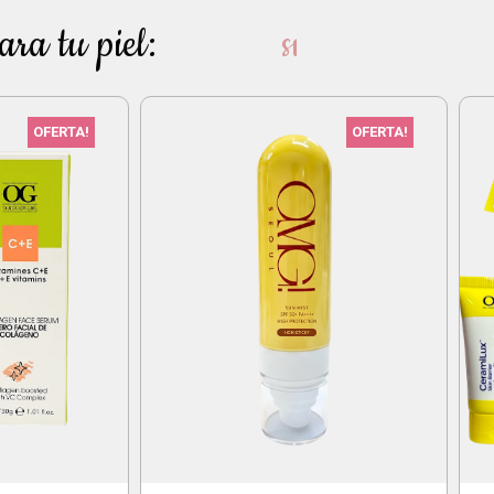
a tu piel:
s
u
a
v
i
d
a
d
OFERTA!
OFERTA!