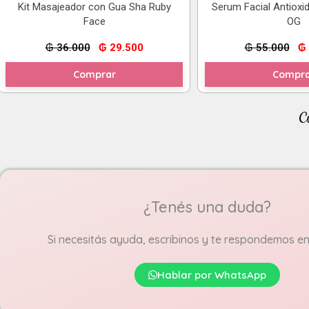
Kit Masajeador con Gua Sha Ruby
Serum Facial Antioxi
Face
OG
El
El
El
₲
36.000
₲
29.500
₲
55.000
₲
precio
precio
pr
original
actual
or
Comprar
Compra
era:
es:
er
₲ 36.000.
₲ 29.500.
₲ 
C
¿Tenés una duda?
Si necesitás ayuda, escribinos y te respondemos 
Hablar por WhatsApp